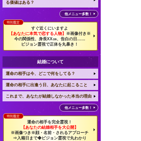
る価値はある？
他メニュー多数！
すぐ近くにいますよ
【あなたに本気で恋する人物】
※画像付き※
今の関係性、身長XX㎝、告白の日……
ビジョン霊視で正体を丸暴き！
結婚について
運命の相手は今、どこで何をしてる？
運命の相手に出逢う日、あなたに起こること
これまで、あなたが結婚しなかった本当の理由
他メニュー多数！
運命の相手を完全霊視！
【あなたの結婚相手を大公開】
※画像つき※顔・名前・されるアプローチ
⇒入籍日まで◆ビジョン霊視で丸わかり