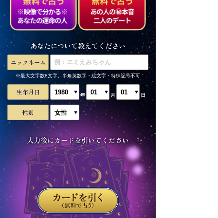
あなたについて教えてください
ニックネーム
※最大文字数8文字、半角英数字・絵文字・特殊記号不可
生年月日
年
月
日
性別
入力後にカードを引いてください