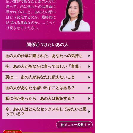
広い世界であなたとあの人が出
逢って、恋に落ちたのは運命に
導かれてのこと。あの人の想い
はどう変化するのか、最終的に
結ばれる運命なのか……じっく
り視させてください。
関係近づけたいあの人
あの人の仕草に隠された、あなたへの気持ち
今、あの人があなたに言ってほしい「言葉」
実は……あの人があなたに伝えたいこと
あの人があなたを思い出すことはある？
私に何かあったら、あの人は嫉妬する？
今、あの人はどんなセックスをしてみたいと思
っている？
他メニュー多数！