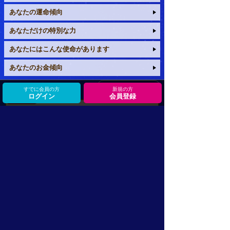
あなたの運命傾向
あなただけの特別な力
あなたにはこんな使命があります
あなたのお金傾向
他メニュー多数！
すでに会員の方
新規の方
ログイン
会員登録
未来予言で的中連発！
【あなたの人生鑑定◆永久保存版】
あなただけの魅力/人生に影響する縁/
5年後・10年後のあなた⇒手に入れる“幸せ”
鍵になる人物
この世界を生きる上で信頼すべき人
人生においてあなたを幸せに導く人
人生の中であなたが注意するべき人