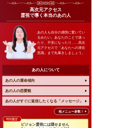
高次元アクセス
霊視で導く本当のあの人
あの人も自分の感情に驚いてい
るみたい。あなたのことで迷っ
たり、不安になったり……高次
元アクセスで「あなたへの潜在
意識」まで丸暴きしましょう。
あの人について
あの人の運命傾向
あの人の恋愛観
あの人がすぐに返信したくなる「メッセージ」
他メニュー多数！
ビジョン霊視には隠せません