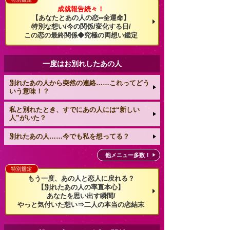
成就報告続々！
【あなたとあの人の恋∞全運命】
特別な想い/今の関係/変化する日/
この恋の最終関係◆究極の両想い鑑定
一度はお別れしたあの人
別れたあの人から突然の連絡……これってどう
いう意味！？
私と別れたとき、すでにあの人には“新しい
人”がいた？
別れたあの人……今でも私を想ってる？
他メニュー多数！
もう一度、あの人と恋人に戻れる？
【別れたあの人の率直本心】
あなたを思い出す瞬間/
やっと気付いた想い⇒二人の本当の恋結末