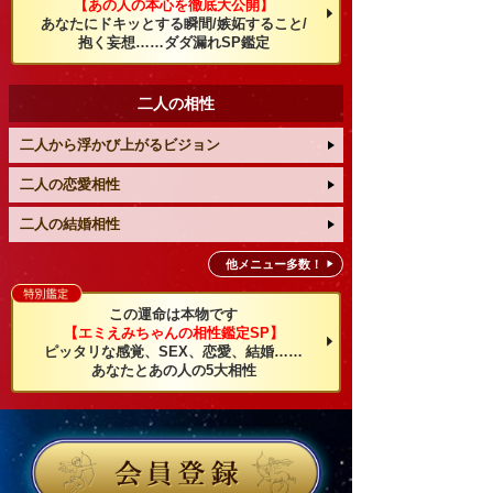
【あの人の本心を徹底大公開】
あなたにドキッとする瞬間/嫉妬すること/
抱く妄想……ダダ漏れSP鑑定
二人の相性
二人から浮かび上がるビジョン
二人の恋愛相性
二人の結婚相性
他メニュー多数！
この運命は本物です
【エミえみちゃんの相性鑑定SP】
ピッタリな感覚、SEX、恋愛、結婚……
あなたとあの人の5大相性