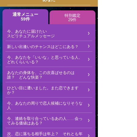
通常メニュー
特別鑑定
59件
29件
今、あなたに届けたい
スピリチュアルメッセージ
新しい出逢いのチャンスはどこにある？
今、あなたを「いいな」と思っている人、
どれくらいいる？
あなたの身体を、この次喜ばせるのは
誰？ どんな快楽？
ひどい目に遭いました。また恋できます
か？
今、あなたの周りで恋人候補になりそうな
人
今、連絡を取り合っているあの人……会っ
てみる価値はある？
次、恋に落ちる相手は年上？ それとも年