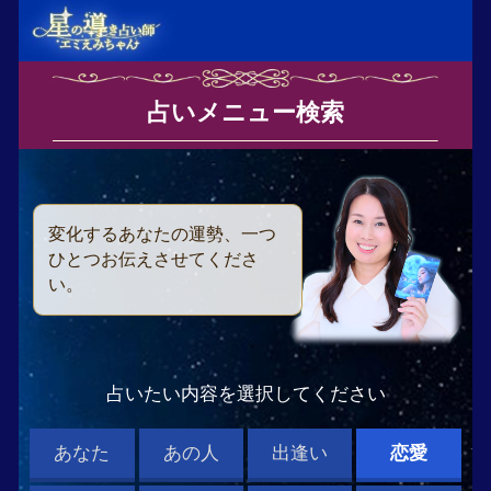
占いメニュー検索
なたの運勢、一つ
えさせてくださ
たい内容を選択してください
あの人
出逢い
恋愛
複雑恋愛
人生
未来
恋愛