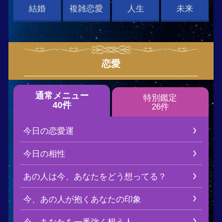
ニュー
特別鑑定
件
26件
愛運
性
今、あなたをどう想ってる？
人が抱くあなたの印象
たを一番強く想う人
人はあなたに逢いたい？
の心はどれくらい繋がってる？
連絡先が知りたい……どうすれば
？
仕草に隠された、あなたへの気持