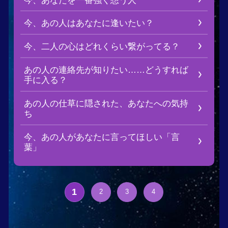
人があなたに言ってほしい「言
1
2
3
4